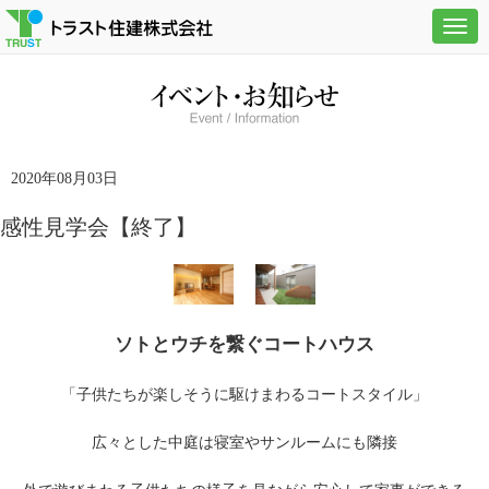
Togg
navig
2020年08月03日
感性見学会【終了】
ソトとウチを繋ぐコートハウス
「子供たちが楽しそうに駆けまわるコートスタイル」
広々とした中庭は寝室やサンルームにも隣接